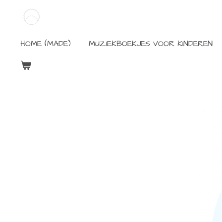
Ga
direct
naar
HOME (MADE)
MUZIEKBOEKJES VOOR KINDEREN
de
hoofdinhoud